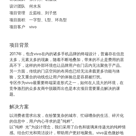
设计团队
何水东
项目管理
丘茹桂
、刘子悠
项目面积
一字型
、L型、环岛型
项目客户
vivo
项目背景
2017年，包含vivo在内的诸多手机品牌的终端设计，普遍存在信息
太多，元素太多的现象，随着不断地叠加，带来的不止是费用的居
高不下，这样的外部环境也让品牌用户在门店内无法聚焦于产品。
另一方面，传统的门店空间的布局也已经无法承载更多功能与体
验，交叉重合的动线也让用户的体验总是容易被打扰。
专区作为vivo最重要终端渠道形式之一，如何在人流大的环境，在
竞争激烈的众多友商中脱颖而出也是本次项目需要重点解决的课
题。
解决方案
以消费者需求出发，在纷繁复杂的城市、忙碌嘈杂的生活、碎片化
的信息中，用户内心寻求的是“纯粹”。
以“纯粹·光”为设计理念，我们采用了白色和玻璃来传递光的纯粹情
感。结合灯光和简洁设计，帮助用户更好地聚焦。vivo蓝色微妙地